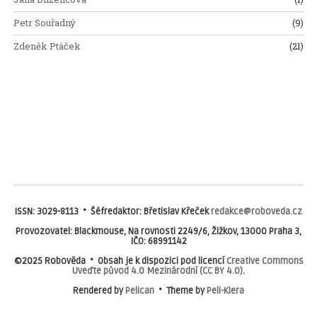
Petr Souřadný
(9)
Zdeněk Ptáček
(21)
ISSN: 3029-8113 • Šéfredaktor: Břetislav Křeček
redakce@roboveda.cz
Provozovatel: Blackmouse, Na rovnosti 2249/6, Žižkov, 13000 Praha 3,
IČO: 68991142
©2025 Robověda • Obsah je k dispozici pod licencí
Creative Commons
Uveďte původ 4.0 Mezinárodní (CC BY 4.0)
.
Rendered by
Pelican
• Theme by
Peli-Kiera