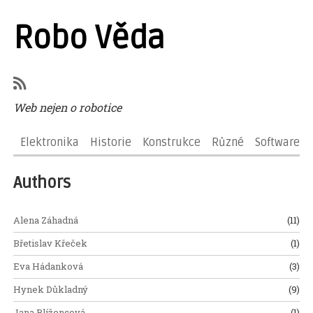
Robo Věda
Web nejen o robotice
Elektronika
Historie
Konstrukce
Různé
Software
Authors
Alena Záhadná
(11)
Břetislav Křeček
(1)
Eva Hádanková
(3)
Hynek Důkladný
(9)
Jana Blížencová
(1)