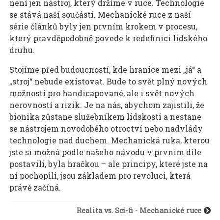
není jen nástroj, který držíme v ruce. Technologie
se stává naší součástí. Mechanické ruce z naší
série článků byly jen prvním krokem v procesu,
který pravděpodobně povede k redefinici lidského
druhu.
Stojíme před budoucností, kde hranice mezi „já“ a
„stroj“ nebude existovat. Bude to svět plný nových
možností pro handicapované, ale i svět nových
nerovností a rizik. Je na nás, abychom zajistili, že
bionika zůstane služebníkem lidskosti a nestane
se nástrojem novodobého otroctví nebo nadvlády
technologie nad duchem. Mechanická ruka, kterou
jste si možná podle našeho návodu v prvním díle
postavili, byla hračkou – ale principy, které jste na
ní pochopili, jsou základem pro revoluci, která
právě začíná.
Realita vs. Sci-fi - Mechanické ruce