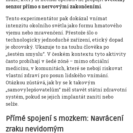
senzor přímo s nervovými zakončeními
.
Tento experimentátor pak dokázal vnímat
intenzitu okolního světla jako formu hmatového
vjemu nebo mravenčení. Přestože šlo o
technologicky jednoduché zařízení, etický dopad
je obrovský. Ukazuje to na touhu člověka po
„šestém smyslu“. V českém kontextu tyto aktivity
často probíhají v šedé zóně – mimo oficiální
medicínu, v komunitách, které se nebojí riskovat
vlastní zdraví pro posun lidského vnímání.
Otázkou zůstává, jak by se k takovým
„samovylepšovatelům“ měl stavět státní zdravotní
systém, pokud se jejich implantát zanítí nebo
selže.
Přímé spojení s mozkem: Navrácení
zraku nevidomým