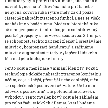
Historicky byla protetika vnímána jako snaha o
návrat k „normálu“. Dřevěná noha piráta nebo
nehybná kovová ruka rytíře měly za cíl pouze
částečně nahradit ztracenou funkci. Dnes se však
nacházíme v bodě zlomu. Moderní bionická ruka
už není jen pasivní náhradou; je to sofistikovaný
počítač propojený s nervovou soustavou. S tím, jak
se schopnosti těchto zařízení zlepšují, přestáváme
mluvit o „kompenzaci handicapu“ a začínáme
mluvit o
augmentaci
– tedy vylepšení lidského
těla nad jeho biologické limity.
Tento posun mění naše vnímání identity. Pokud
technologie dokáže nahradit ztracenou končetinu
něčím, co je silnější, přesnější nebo odolnější, mění
se i společenské postavení uživatele. Už to není
„člověk s postižením“, ale potenciálně „člověk s
výhodou“. Tento myšlenkový posun je základem
pro celou řadu etických dilemat, která budeme