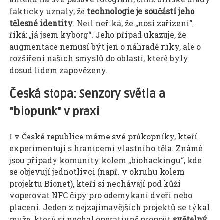
fakticky uznaly, že
technologie je součástí jeho
tělesné identity
. Neil neříká, že „nosí zařízení“,
říká: „já jsem kyborg“. Jeho případ ukazuje, že
augmentace nemusí být jen o náhradě ruky, ale o
rozšíření našich smyslů do oblastí, které byly
dosud lidem zapovězeny.
Česká stopa: Senzory světla a
"biopunk" v praxi
I v České republice máme své průkopníky, kteří
experimentují s hranicemi vlastního těla. Známé
jsou případy komunity kolem „biohackingu“, kde
se objevují jednotlivci (např. v okruhu kolem
projektu Bionet), kteří si nechávají pod kůži
voperovat NFC čipy pro odemykání dveří nebo
placení. Jeden z nejzajímavějších projektů se týkal
muže, který si nechal operativně propojit
světelný