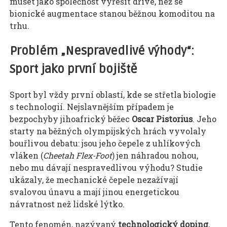
muset jako společnost vyřešit dříve, než se
bionické augmentace stanou běžnou komoditou na
trhu.
Problém „Nespravedlivé výhody“:
Sport jako první bojiště
Sport byl vždy první oblastí, kde se střetla biologie
s technologií. Nejslavnějším případem je
bezpochyby jihoafrický běžec
Oscar Pistorius
. Jeho
starty na běžných olympijských hrách vyvolaly
bouřlivou debatu: jsou jeho čepele z uhlíkových
vláken (
Cheetah Flex-Foot
) jen náhradou nohou,
nebo mu dávají nespravedlivou výhodu? Studie
ukázaly, že mechanické čepele nezažívají
svalovou únavu a mají jinou energetickou
návratnost než lidské lýtko.
Tento fenomén, nazývaný
technologický doping
,