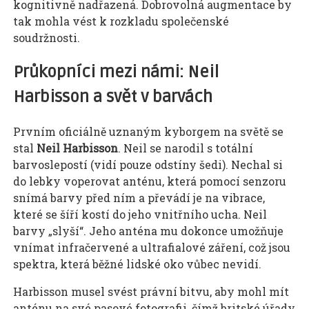
kognitivně nadřazená. Dobrovolná augmentace by
tak mohla vést k rozkladu společenské
soudržnosti.
Průkopníci mezi námi: Neil
Harbisson a svět v barvách
Prvním oficiálně uznaným kyborgem na světě se
stal
Neil Harbisson
. Neil se narodil s totální
barvoslepostí (vidí pouze odstíny šedi). Nechal si
do lebky voperovat anténu, která pomocí senzoru
snímá barvy před ním a převádí je na vibrace,
které se šíří kostí do jeho vnitřního ucha. Neil
barvy „slyší“. Jeho anténa mu dokonce umožňuje
vnímat infračervené a ultrafialové záření, což jsou
spektra, která běžné lidské oko vůbec nevidí.
Harbisson musel svést právní bitvu, aby mohl mít
anténu na své pasové fotografii, čímž britské úřady