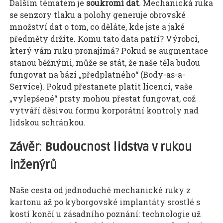
Dalším tématem je
soukromí dat
. Mechanická ruka
se senzory tlaku a polohy generuje obrovské
množství dat o tom, co děláte, kde jste a jaké
předměty držíte. Komu tato data patří? Výrobci,
který vám ruku pronajímá? Pokud se augmentace
stanou běžnými, může se stát, že naše těla budou
fungovat na bázi „předplatného“ (Body-as-a-
Service). Pokud přestanete platit licenci, vaše
„vylepšené“ prsty mohou přestat fungovat, což
vytváří děsivou formu korporátní kontroly nad
lidskou schránkou.
Závěr: Budoucnost lidstva v rukou
inženýrů
Naše cesta od jednoduché mechanické ruky z
kartonu až po kyborgovské implantáty srostlé s
kostí končí u zásadního poznání: technologie už