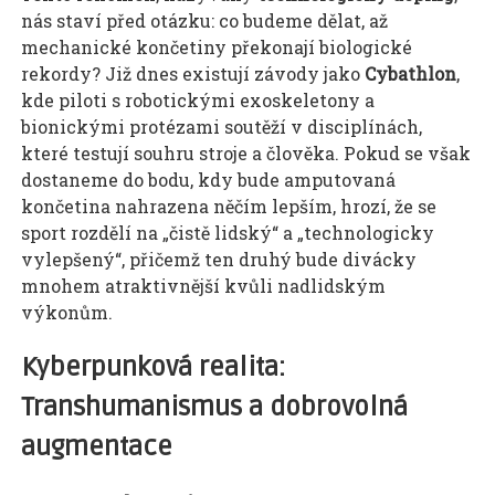
nás staví před otázku: co budeme dělat, až
mechanické končetiny překonají biologické
rekordy? Již dnes existují závody jako
Cybathlon
,
kde piloti s robotickými exoskeletony a
bionickými protézami soutěží v disciplínách,
které testují souhru stroje a člověka. Pokud se však
dostaneme do bodu, kdy bude amputovaná
končetina nahrazena něčím lepším, hrozí, že se
sport rozdělí na „čistě lidský“ a „technologicky
vylepšený“, přičemž ten druhý bude divácky
mnohem atraktivnější kvůli nadlidským
výkonům.
Kyberpunková realita:
Transhumanismus a dobrovolná
augmentace