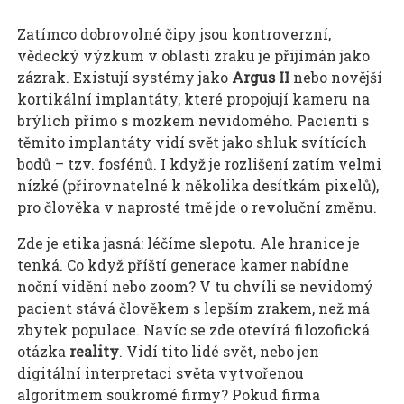
Zatímco dobrovolné čipy jsou kontroverzní,
vědecký výzkum v oblasti zraku je přijímán jako
zázrak. Existují systémy jako
Argus II
nebo novější
kortikální implantáty, které propojují kameru na
brýlích přímo s mozkem nevidomého. Pacienti s
těmito implantáty vidí svět jako shluk svítících
bodů – tzv. fosfénů. I když je rozlišení zatím velmi
nízké (přirovnatelné k několika desítkám pixelů),
pro člověka v naprosté tmě jde o revoluční změnu.
Zde je etika jasná: léčíme slepotu. Ale hranice je
tenká. Co když příští generace kamer nabídne
noční vidění nebo zoom? V tu chvíli se nevidomý
pacient stává člověkem s lepším zrakem, než má
zbytek populace. Navíc se zde otevírá filozofická
otázka
reality
. Vidí tito lidé svět, nebo jen
digitální interpretaci světa vytvořenou
algoritmem soukromé firmy? Pokud firma