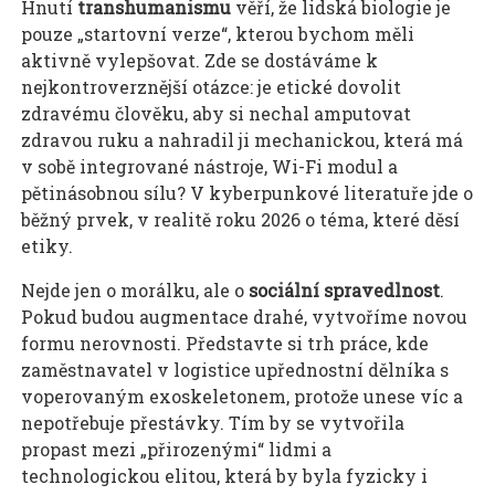
Hnutí
transhumanismu
věří, že lidská biologie je
pouze „startovní verze“, kterou bychom měli
aktivně vylepšovat. Zde se dostáváme k
nejkontroverznější otázce: je etické dovolit
zdravému člověku, aby si nechal amputovat
zdravou ruku a nahradil ji mechanickou, která má
v sobě integrované nástroje, Wi-Fi modul a
pětinásobnou sílu? V kyberpunkové literatuře jde o
běžný prvek, v realitě roku 2026 o téma, které děsí
etiky.
Nejde jen o morálku, ale o
sociální spravedlnost
.
Pokud budou augmentace drahé, vytvoříme novou
formu nerovnosti. Představte si trh práce, kde
zaměstnavatel v logistice upřednostní dělníka s
voperovaným exoskeletonem, protože unese víc a
nepotřebuje přestávky. Tím by se vytvořila
propast mezi „přirozenými“ lidmi a
technologickou elitou, která by byla fyzicky i