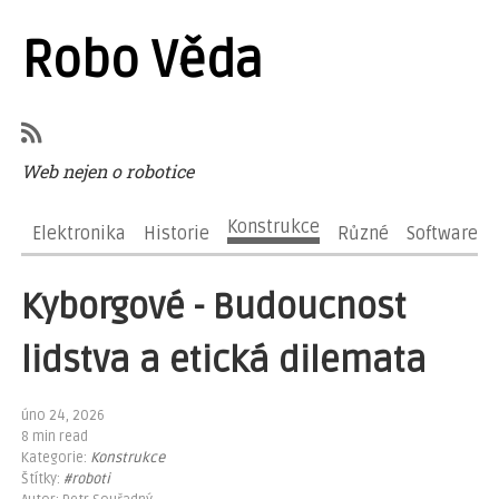
Robo Věda
Web nejen o robotice
Konstrukce
Elektronika
Historie
Různé
Software
Kyborgové - Budoucnost
lidstva a etická dilemata
úno 24, 2026
8 min read
Kategorie:
Konstrukce
Štítky:
#roboti